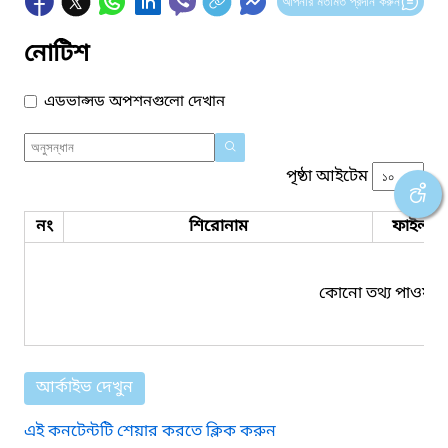
আপনার মতামত প্রদান করুন
নোটিশ
এডভান্সড অপশনগুলো দেখান
পৃষ্ঠা আইটেম
নং
শিরোনাম
ফাইল সম
কোনো তথ্য পাওয়া য
আর্কাইভ দেখুন
এই কনটেন্টটি শেয়ার করতে ক্লিক করুন