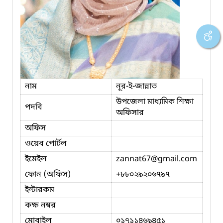
নাম
নূর-ই-জান্নাত
উপজেলা মাধ্যমিক শিক্ষা
পদবি
অফিসার
অফিস
ওয়েব পোর্টল
ইমেইল
zannat67
@gmail.com
ফোন (অফিস)
+৮৮০২৯২০৬৭৯৭
ইন্টারকম
কক্ষ নম্বর
মোবাইল
০১৭১১৪৬৯৪৫১